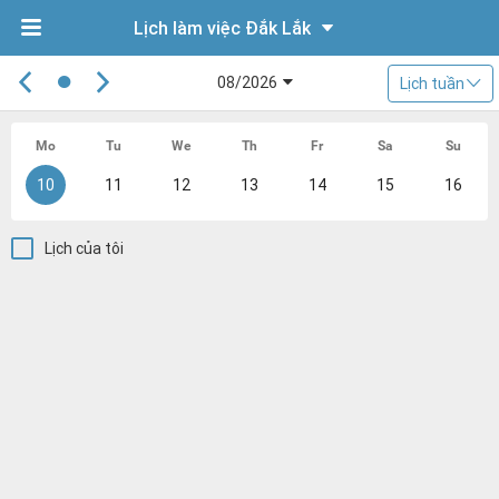
Lịch làm việc Đắk Lắk
08/2026
Lịch tuần
Mo
Tu
We
Th
Fr
Sa
Su
10
11
12
13
14
15
16
Lịch của tôi